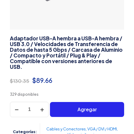
Adaptador USB-A hembra a USB-A hembra /
USB 3.0 / Velocidades de Transferencia de
Datos de hasta 5 Gbps / Carcasa de Aluminio
/ Compacto y Portátil / Plug & Play /
Compatible con versiones anteriores de
USB.
El
El
$
89.66
$
130.35
precio
precio
329 disponibles
original
actual
Adaptador
era:
es:
Agregar
USB-
A
$130.35.
$89.66.
hembra
a
Cables y Conectores
,
VGA / DVI / HDMI
,
Categorías:
USB-