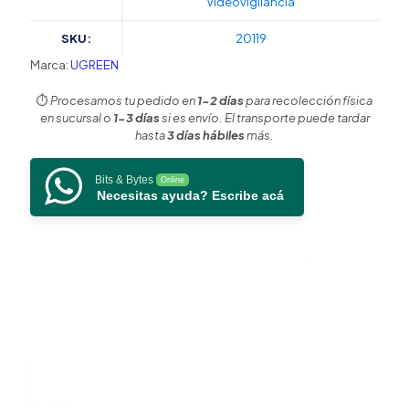
Videovigilancia
A
hembra
SKU:
20119
/
USB
Marca:
UGREEN
3.0
/
⏱️
Procesamos tu pedido en
1-2 días
para recolección física
Velocidades
en sucursal o
1-3 días
si es envío. El transporte puede tardar
de
hasta
3 días hábiles
más.
Transferencia
de
Bits & Bytes
Online
Datos
Necesitas ayuda? Escribe acá
de
hasta
5
Gbps
/
Carcasa
de
Aluminio
/
Compacto
y
Portátil