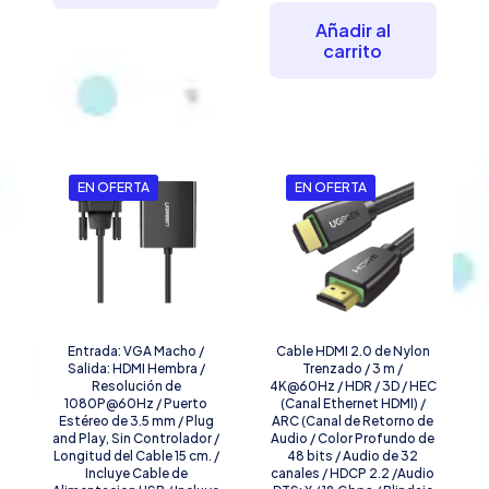
original
actual
era:
es:
Añadir al
$171.91.
$134.4
carrito
EN OFERTA
EN OFERTA
Entrada: VGA Macho /
Cable HDMI 2.0 de Nylon
Salida: HDMI Hembra /
Trenzado / 3 m /
Resolución de
4K@60Hz / HDR / 3D / HEC
1080P@60Hz / Puerto
(Canal Ethernet HDMI) /
Estéreo de 3.5 mm / Plug
ARC (Canal de Retorno de
and Play, Sin Controlador /
Audio / Color Profundo de
Longitud del Cable 15 cm. /
48 bits / Audio de 32
Incluye Cable de
canales / HDCP 2.2 /Audio