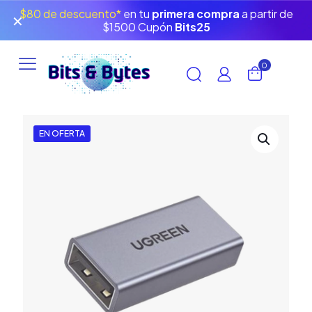
$80 de descuento*
en tu
primera compra
a partir de
✕
$1500 Cupón
Bits25
0
EN OFERTA