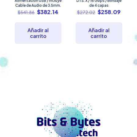
Alimentacion USB / Incluye
DTS: X / 18 Gbps / Blindaje
Cable de Audio de 3.5mm.
de 4 capas
El
El
El
El
$
382.14
$
258.09
$
541.86
$
272.02
precio
precio
precio
preci
original
actual
original
actual
era:
es:
era:
es:
Añadir al
Añadir al
$541.86.
$382.14.
$272.02.
$258.
carrito
carrito