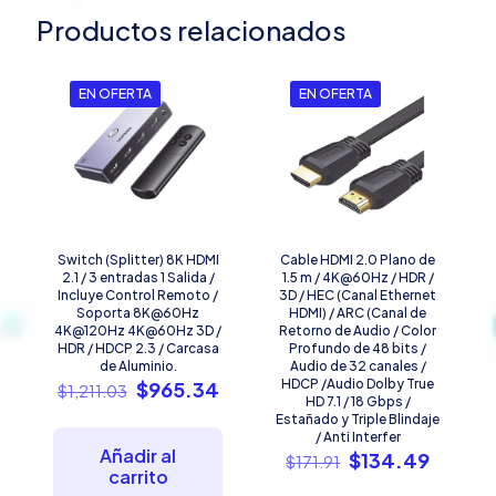
/
Productos relacionados
Plug
&
Play
/
EN OFERTA
EN OFERTA
Compatible
con
versiones
anteriores
de
USB.
cantidad
Switch (Splitter) 8K HDMI
Cable HDMI 2.0 Plano de
2.1 / 3 entradas 1 Salida /
1.5 m / 4K@60Hz / HDR /
Incluye Control Remoto /
3D / HEC (Canal Ethernet
Soporta 8K@60Hz
HDMI) / ARC (Canal de
4K@120Hz 4K@60Hz 3D /
Retorno de Audio / Color
HDR / HDCP 2.3 / Carcasa
Profundo de 48 bits /
de Aluminio.
Audio de 32 canales /
El
El
HDCP /Audio Dolby True
$
965.34
$
1,211.03
HD 7.1 / 18 Gbps /
precio
precio
Estañado y Triple Blindaje
original
actual
/ Anti Interfer
era:
es:
Añadir al
El
El
$
134.49
$
171.91
$1,211.03.
$965.34.
carrito
precio
precio