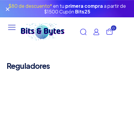
$80 de descuento*
en tu
primera compra
a partir de
✕
$1500 Cupón
Bits25
0
Reguladores