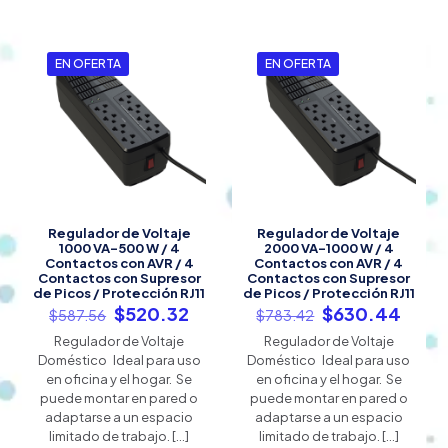
EN OFERTA
EN OFERTA
Regulador de Voltaje
Regulador de Voltaje
1000 VA-500 W / 4
2000 VA-1000 W / 4
Contactos con AVR / 4
Contactos con AVR / 4
Contactos con Supresor
Contactos con Supresor
de Picos / Protección RJ11
de Picos / Protección RJ11
El
El
El
El
$
520.32
$
630.44
$
587.56
$
783.42
precio
precio
precio
preci
Regulador de Voltaje
Regulador de Voltaje
original
actual
original
actua
Doméstico Ideal para uso
Doméstico Ideal para uso
era:
es:
era:
es:
en oficina y el hogar. Se
en oficina y el hogar. Se
$587.56.
$520.32.
$783.42.
$630
puede montar en pared o
puede montar en pared o
adaptarse a un espacio
adaptarse a un espacio
limitado de trabajo.
[…]
limitado de trabajo.
[…]