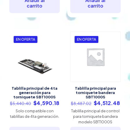
Añadir al
Añadir al
carrito
carrito
EN OFERTA
EN OFERTA
Tablilla principal de 4ta
Tablilla principal para
generación para
torniquete bandera
torniquete SBT1000S
SBT1000S
El
El
El
El
$
4,590.18
$
4,512.48
$
5,440.40
$
8,487.02
precio
precio
precio
pre
Solo compatible con
Tablilla principal de control
original
actual
original
act
tablillas de 4ta generación.
para torniquete bandera
era:
es:
era:
es:
modelo SBT1000S
$5,440.40.
$4,590.18.
$8,487.02.
$4,