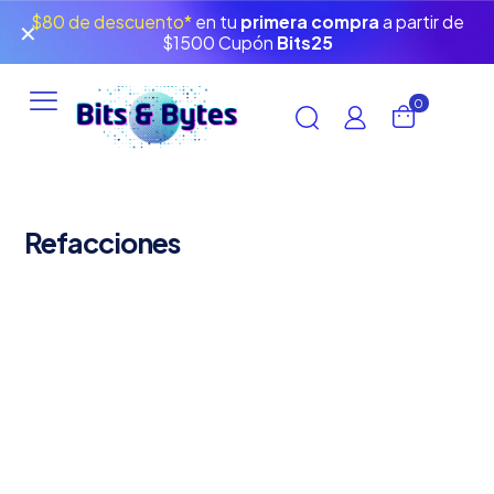
$80 de descuento*
en tu
primera compra
a partir de
✕
$1500 Cupón
Bits25
0
Refacciones