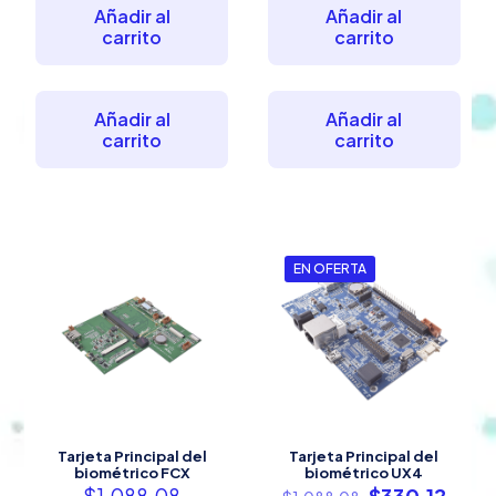
Añadir al
Añadir al
carrito
carrito
Añadir al
Añadir al
carrito
carrito
EN OFERTA
Tarjeta Principal del
Tarjeta Principal del
biométrico FCX
biométrico UX4
El
El
$
1,088.08
$
330.12