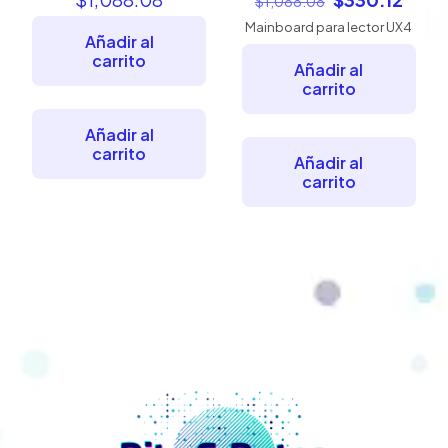
$
1,088.08
precio
preci
Mainboard para lector UX4
original
actua
Añadir al
era:
es:
carrito
Añadir al
$1,088.08.
$330.
carrito
Añadir al
carrito
Añadir al
carrito