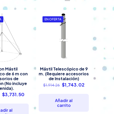
A
EN OFERTA
on Mástil
Mástil Telescópico de 9
co de 6 m con
m. (Requiere accesorios
sorios de
de Instalación)
ón (No incluye
El
El
$
1,743.02
$
1,914.26
enida).
precio
precio
El
El
$
3,731.50
6
original
actual
precio
precio
Añadir al
era:
es:
carrito
original
actual
$1,914.26.
$1,743.02.
adir al
era:
es: