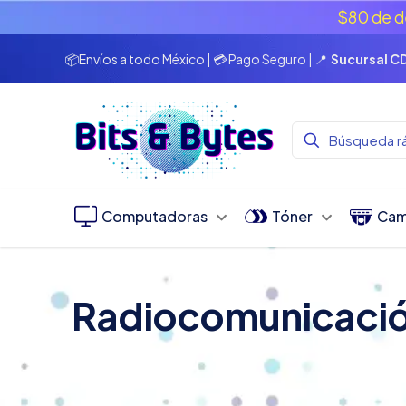
$80 de d
📦Envíos a todo México | 💳 Pago Seguro | 📍
Sucursal 
Computadoras
Tóner
Cam
Radiocomunicaci