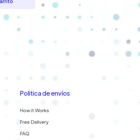
arrito
$4,129.76.
$3,731.50.
Politica de envíos
How it Works
Free Delivery
FAQ