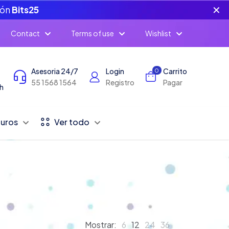
✕
pón
Bits25
Contact
Terms of use
Wishlist
Asesoria 24/7
Login
Carrito
0
55 1568 1564
Registro
Pagar
h
Duros
Ver todo
Mostrar:
6
12
24
36