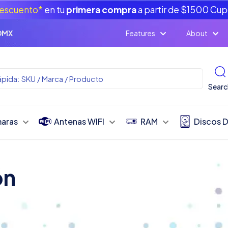
escuento*
en tu
primera compra
a partir de $1500 Cu
CDMX
Features
About
Searc
aras
Antenas WIFI
RAM
Discos 
ón