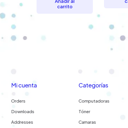
Añadir al
c
era:
es:
carrito
$341.83.
$317.96.
Mi cuenta
Categorías
Orders
Computadoras
Downloads
Tóner
Addresses
Camaras