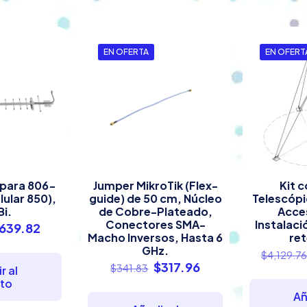
EN OFERTA
EN OFERT
 para 806-
Jumper MikroTik (Flex-
Kit c
ular 850),
guide) de 50 cm, Núcleo
Telescópi
Bi.
de Cobre-Plateado,
Acce
Conectores SMA-
Instalaci
l
El
639.82
Macho Inversos, Hasta 6
ret
recio
precio
GHz.
$
4,129.7
riginal
actual
El
El
$
317.96
$
341.83
r al
ra:
es:
precio
precio
ito
716.22.
$639.82.
Añ
original
actual