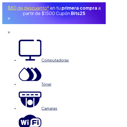
$80 de descuento*
en tu
primera compra
a
partir de $1500 Cupón
Bits25
✕
✕
Computadoras
Tóner
Camaras