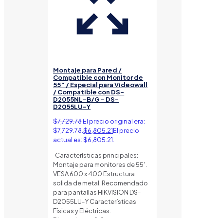
Montaje para Pared /
Compatible con Monitor de
55″ / Especial para Videowall
/ Compatible con DS-
D2055NL-B/G – DS-
D2055LU-Y
$
7,729.78
El precio original era:
$7,729.78.
$
6,805.21
El precio
actual es: $6,805.21.
Características principales:
Montaje para monitores de 55′.
VESA 600 x 400 Estructura
solida de metal. Recomendado
para pantallas HIKVISION DS-
D2055LU-Y Características
Físicas y Eléctricas: