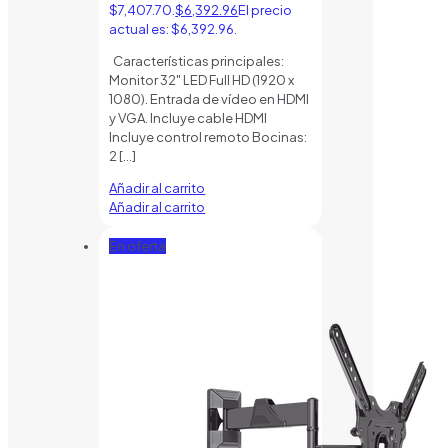
$7,407.70.
$
6,392.96
El precio
actual es: $6,392.96.
Características principales:
Monitor 32" LED Full HD (1920 x
1080). Entrada de vídeo en HDMI
y VGA. Incluye cable HDMI
Incluye control remoto Bocinas:
2
[…]
Añadir al carrito
Añadir al carrito
En oferta