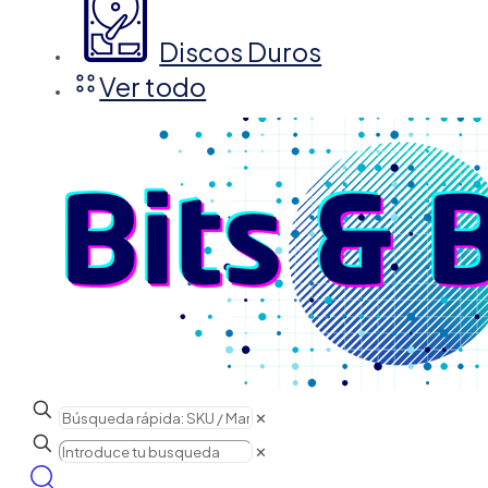
Discos Duros
Ver todo
✕
✕