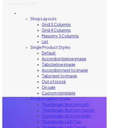
Sucursal CDMX
Features
Shop Layouts
Grid 3 Columns
Grid 4 Columns
Masonry 3 Columns
List
Single Product Styles
Default
Accordion below image
Tabs below image
Accordion next to image
Tabs next to image
Out of stock
On sale
Custom template
Product gallery styles
Thumbnails: Bottom Left
Thumbnails: Bottom Center
Thumbnails: Bottom Right
Thumbnails: Left Top
Thumbnails: Left Center