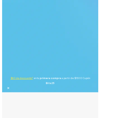
$80 de descuento*
en tu
primera compra
a partir de $1500 Cupón
Bits25
✕