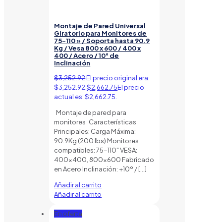
Montaje de Pared Universal
Giratorio para Monitores de
75-110 » / Soporta hasta 90.9
Kg / Vesa 800 x 600 / 400 x
400 / Acero / 10° de
Inclinación
$
3,252.92
El precio original era:
$3,252.92.
$
2,662.75
El precio
actual es: $2,662.75.
Montaje de pared para
monitores Características
Principales: Carga Máxima:
90.9Kg (200 lbs) Monitores
compatibles: 75-110" VESA:
400×400, 800×600 Fabricado
en Acero Inclinación: +10º /
[…]
Añadir al carrito
Añadir al carrito
En oferta