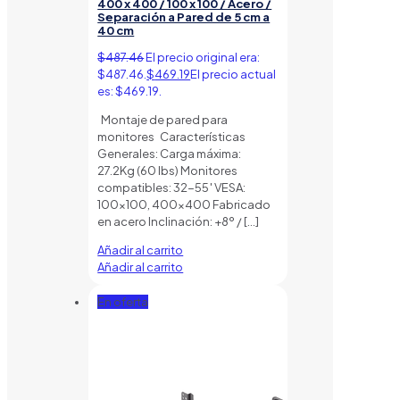
400 x 400 / 100 x 100 / Acero /
Separación a Pared de 5 cm a
40 cm
$
487.46
El precio original era:
$487.46.
$
469.19
El precio actual
es: $469.19.
Montaje de pared para
monitores Características
Generales: Carga máxima:
27.2Kg (60 lbs) Monitores
compatibles: 32-55′ VESA:
100×100, 400×400 Fabricado
en acero Inclinación: +8º /
[…]
Añadir al carrito
Añadir al carrito
En oferta