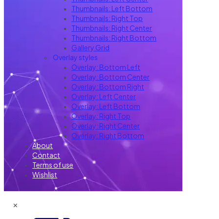
Thumbnails: Left Bottom
Thumbnails: Right Top
Thumbnails: Right Center
Thumbnails: Right Bottom
Gallery Grid
Overlay styles
Overlay: Bottom Left
Overlay: Bottom Center
Overlay: Bottom Right
Overlay: Left Center
Overlay: Left Bottom
Overlay: Right Top
Overlay: Right Center
Overlay: Right Bottom
About
Contact
Terms of use
Wishlist
✕