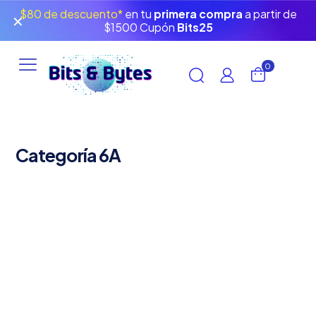
$80 de descuento*
en tu
primera compra
a partir de
✕
$1500 Cupón
Bits25
0
Categoría 6A