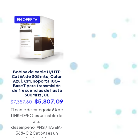
EN OFERTA
Bobina de cable U/UTP
Cat6A de 305 mts, Color
Azul, CM, soporta 10G-
BaseT para transmisión
de frecuencias de hasta
500MHz, UL
El
El
$
5,807.09
$
7,357.60
precio
precio
El cable de categoria 6A de
original
actual
LINKEDPRO es un cable de
era:
es:
alto
$7,357.60.
$5,807.09.
desempeño (ANSI/TIA/EIA-
568-C.2 Cat 6A ) es un